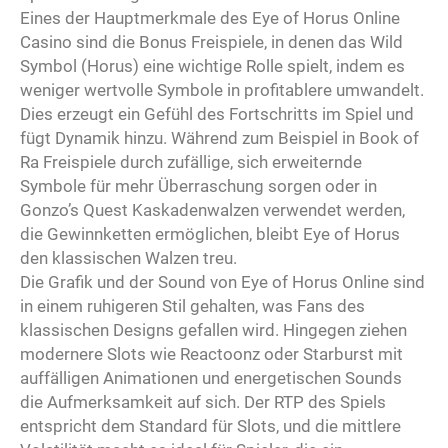
Eines der Hauptmerkmale des Eye of Horus Online
Casino sind die Bonus Freispiele, in denen das Wild
Symbol (Horus) eine wichtige Rolle spielt, indem es
weniger wertvolle Symbole in profitablere umwandelt.
Dies erzeugt ein Gefühl des Fortschritts im Spiel und
fügt Dynamik hinzu. Während zum Beispiel in Book of
Ra Freispiele durch zufällige, sich erweiternde
Symbole für mehr Überraschung sorgen oder in
Gonzo’s Quest Kaskadenwalzen verwendet werden,
die Gewinnketten ermöglichen, bleibt Eye of Horus
den klassischen Walzen treu.
Die Grafik und der Sound von Eye of Horus Online sind
in einem ruhigeren Stil gehalten, was Fans des
klassischen Designs gefallen wird. Hingegen ziehen
modernere Slots wie Reactoonz oder Starburst mit
auffälligen Animationen und energetischen Sounds
die Aufmerksamkeit auf sich. Der RTP des Spiels
entspricht dem Standard für Slots, und die mittlere