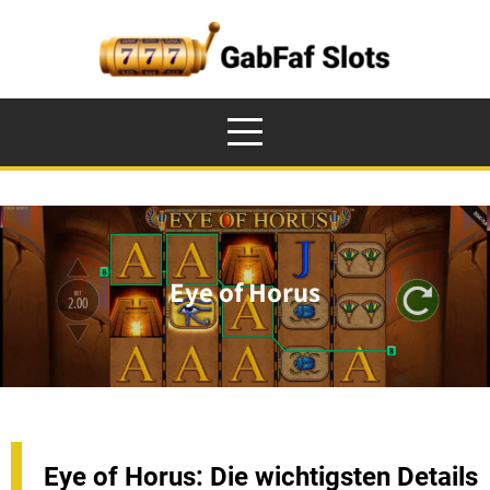
Eye of Horus
Eye of Horus: Die wichtigsten Details