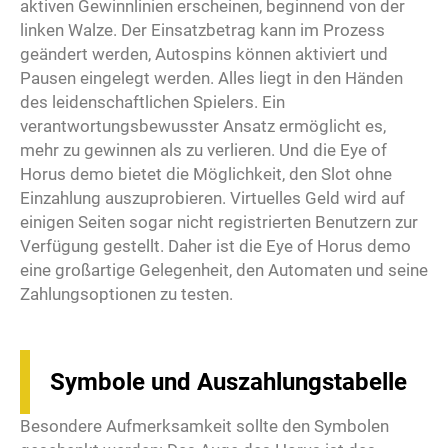
aktiven Gewinnlinien erscheinen, beginnend von der
linken Walze. Der Einsatzbetrag kann im Prozess
geändert werden, Autospins können aktiviert und
Pausen eingelegt werden. Alles liegt in den Händen
des leidenschaftlichen Spielers. Ein
verantwortungsbewusster Ansatz ermöglicht es,
mehr zu gewinnen als zu verlieren. Und die Eye of
Horus demo bietet die Möglichkeit, den Slot ohne
Einzahlung auszuprobieren. Virtuelles Geld wird auf
einigen Seiten sogar nicht registrierten Benutzern zur
Verfügung gestellt. Daher ist die Eye of Horus demo
eine großartige Gelegenheit, den Automaten und seine
Zahlungsoptionen zu testen.
Symbole und Auszahlungstabelle
Besondere Aufmerksamkeit sollte den Symbolen