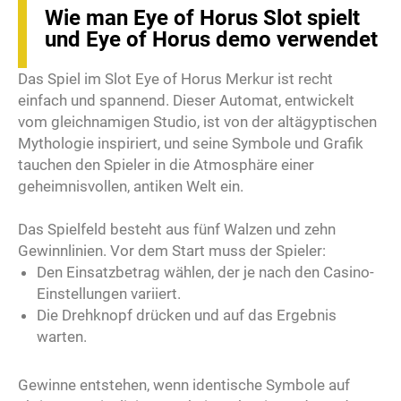
Wie man Eye of Horus Slot spielt
und Eye of Horus demo verwendet
Das Spiel im Slot Eye of Horus Merkur ist recht
einfach und spannend. Dieser Automat, entwickelt
vom gleichnamigen Studio, ist von der altägyptischen
Mythologie inspiriert, und seine Symbole und Grafik
tauchen den Spieler in die Atmosphäre einer
geheimnisvollen, antiken Welt ein.
Das Spielfeld besteht aus fünf Walzen und zehn
Gewinnlinien. Vor dem Start muss der Spieler:
Den Einsatzbetrag wählen, der je nach den Casino-
Einstellungen variiert.
Die Drehknopf drücken und auf das Ergebnis
warten.
Gewinne entstehen, wenn identische Symbole auf