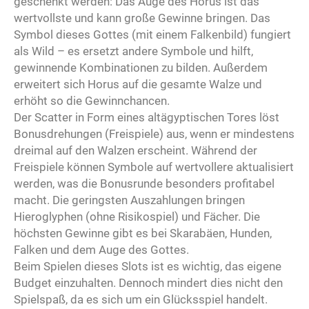
geschenkt werden: Das Auge des Horus ist das
wertvollste und kann große Gewinne bringen. Das
Symbol dieses Gottes (mit einem Falkenbild) fungiert
als Wild – es ersetzt andere Symbole und hilft,
gewinnende Kombinationen zu bilden. Außerdem
erweitert sich Horus auf die gesamte Walze und
erhöht so die Gewinnchancen.
Der Scatter in Form eines altägyptischen Tores löst
Bonusdrehungen (Freispiele) aus, wenn er mindestens
dreimal auf den Walzen erscheint. Während der
Freispiele können Symbole auf wertvollere aktualisiert
werden, was die Bonusrunde besonders profitabel
macht. Die geringsten Auszahlungen bringen
Hieroglyphen (ohne Risikospiel) und Fächer. Die
höchsten Gewinne gibt es bei Skarabäen, Hunden,
Falken und dem Auge des Gottes.
Beim Spielen dieses Slots ist es wichtig, das eigene
Budget einzuhalten. Dennoch mindert dies nicht den
Spielspaß, da es sich um ein Glücksspiel handelt.