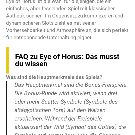
Eye of Horus ist die Wahl für diejenigen, die ein
einfaches, aber fesselndes Spiel mit klassischer
Ästhetik suchen. Im Gegensatz zu komplexeren und
dynamischeren Slots zieht es mit seiner
Vorhersehbarkeit und Atmosphäre an, die sich perfekt
für entspannende Unterhaltung eignet.
FAQ zu Eye of Horus: Das musst
du wissen
Was sind die Hauptmerkmale des Spiels?
Das Hauptmerkmal sind die Bonus-Freispiele.
Die Bonus-Runde wird aktiviert, wenn drei
oder mehr Scatter-Symbole (Symbole des
altägyptischen Tors) auf den Walzen
erscheinen. Während der Freispiele
aktualisiert der Wild (Symbol des Gottes) die